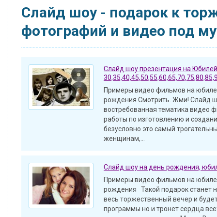
Слайд шоу - подарок к тор
фотографий и видео под м
Слайд шоу презентация на Юбиле
30,35,40,45,50,55,60,65,70,75,80,85,
Примеры видео фильмов на юбилей
рождения Смотрить. Жми! Слайд ш
востребованная тематика видео ф
работы по изготовлению и создани
безусловно это самый трогательны
женщинам,...
Слайд шоу на день рождения, юби
Примеры видео фильмов на юбилей
рождения Такой подарок станет н
весь торжественный вечер и буде
программы но и тронет сердца все