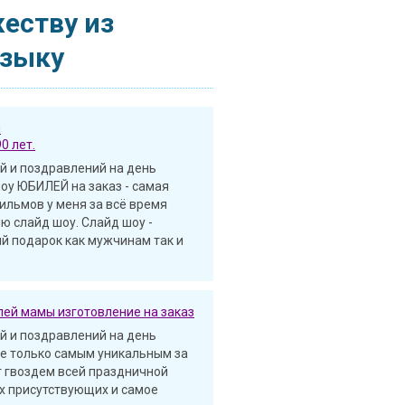
жеству из
узыку
й
90 лет.
 и поздравлений на день
оу ЮБИЛЕЙ на заказ - самая
ильмов у меня за всё время
ю слайд шоу. Слайд шоу -
й подарок как мужчинам так и
лей мамы изготовление на заказ
 и поздравлений на день
е только самым уникальным за
т гвоздем всей праздничной
х присутствующих и самое