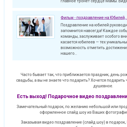
главное тронет сердце Мамы. Виде
Фильм - поздравление на Юбилей,
Поздравление на юбилей руководи
запомнится навсегда! Каждое соб
команды, заслуживает особого вн
касается юбилеев — тех уникальн
возможность отметить достижения
нашего...
Часто бывает так, что приближается праздник, день р
свадьбы, а вы не знаете что подарить? Хочется подарить
душевное.
Есть выход! Подарочное видео поздравлени
Замечательный подарок, по желанию небольшой или пр
оформленное слайд шоу из Ваших фотографии
Заказывая видео поздравление (слайд шоу) в подарок,