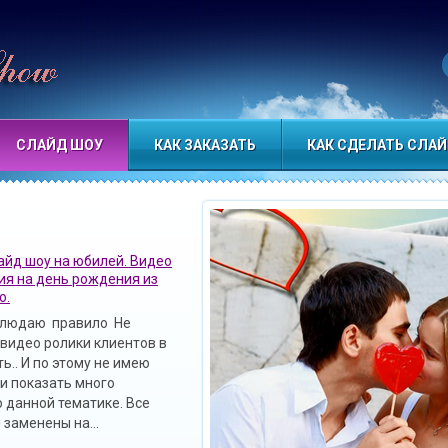
 к этому красочному миру. Алёна
СЛАЙД ШОУ
КАК ЗАКАЗАТЬ
КАК СДЕЛАТЬ СЛА
айд шоу на юбилей. Видео
ия на день рождения из
о.
облюдаю правило Не
видео ролики клиентов в
ь.. И по этому не имею
и показать много
 данной тематике. Все
заменены на...