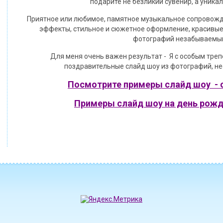
подарите не безликий сувенир, а уника
Приятное или любимое, памятное музыкальное сопровожд
эффекты, стильное и сюжетное оформление, красивые
фотографий незабываемы
Для меня очень важен результат - Я с особым треп
поздравительные слайд шоу из фотографий, нес
Посмотрите примеры слайд шоу - 
Примеры слайд шоу на день рожд