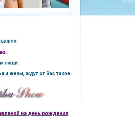
одарок.
ео.
м люди:
я и жены,
ждут от Вас такое
влений на день рождения