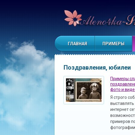
Я работаю для Вас. С любовью
ГЛАВНАЯ
ПРИМЕРЫ
Поздравления, юбилеи
Примеры сл
поздравлен
фото и виде
Я строго с
выставлять 
интернет сет
возможност
примеров по
фотографии 