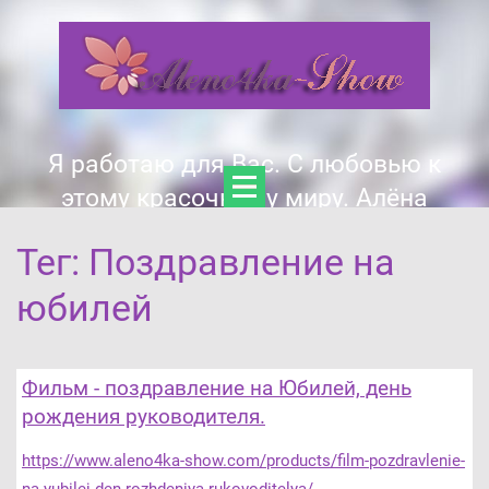
Я работаю для Вас. С любовью к
этому красочному миру. Алёна
Тег: Поздравление на
юбилей
Фильм - поздравление на Юбилей, день
рождения руководителя.
https://www.aleno4ka-show.com/products/film-pozdravlenie-
na-yubilej-den-rozhdeniya-rukovoditelya/