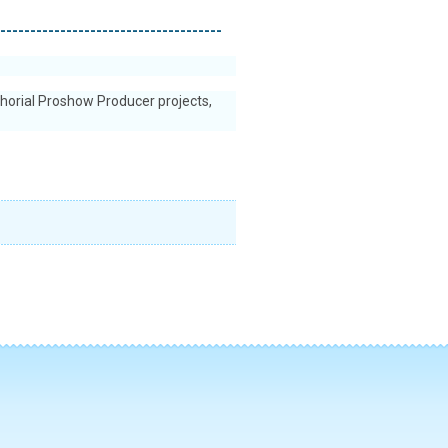
-------------------------------------
horial Proshow Producer projects,