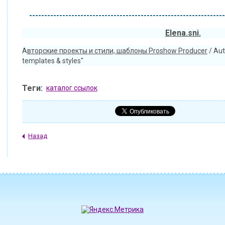
-----------------------------------------------------------------
Elena.sni.
А
вторские проекты и стили, шаблоны Proshow Producer
/ Aut
templates & styles"
Теги
:
каталог ссылок
Назад